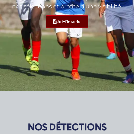
nos
sélections
et profite d’une
visibilité
.
Je M'inscris
NOS DÉTECTIONS