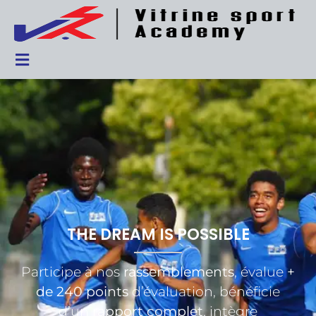
THE DREAM IS POSSIBLE
Participe à nos
rassemblements
,
évalue
+
de 240 points
d’évaluation, bénéficie
d’un
rapport complet
, intègre