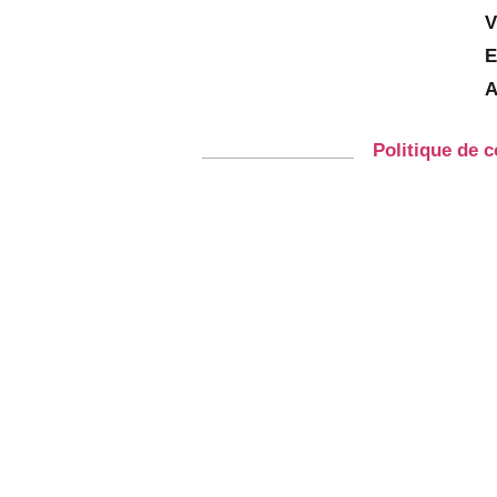
V
E
A
Politique de c