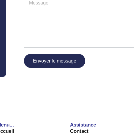
Envoyer le message
enu...
Assistance
ccueil
Contact