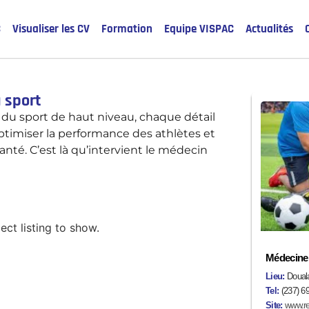
C
Visualiser les CV
Formation
Equipe VISPAC
Actualités
 sport
du sport de haut niveau, chaque détail
timiser la performance des athlètes et
anté. C’est là qu’intervient le médecin
ect listing to show.
Médecine 
Lieu:
Doual
Tel:
(237) 6
Site:
www.re