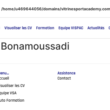
n
/home/u469644056/domains/vitrinesportacademy.com/
C
Visualiser les CV
Formation
Equipe VISPAC
Actualités
:
Bonamoussadi
enu...
Assistance
ccueil
Contact
isualiser les CV
quipe VSA
uto Formation