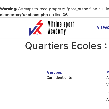
Warning
: Attempt to read property "post_author" on null i
elementor/functions.php
on line
36
VISPA
Quartiers Ecoles 
A propos
M
Confidentialité
A
V
E
A