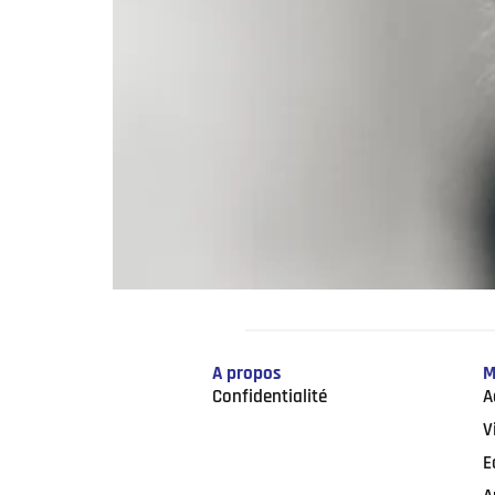
A propos
M
Confidentialité
A
V
E